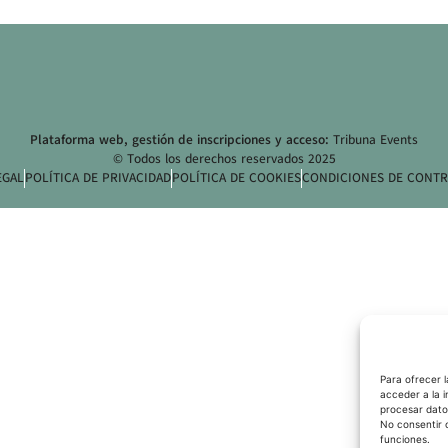
Plataforma web, gestión de inscripciones y acceso:
Tribuna Events
© Todos los derechos reservados 2025
EGAL
POLÍTICA DE PRIVACIDAD
POLÍTICA DE COOKIES
CONDICIONES DE CONTR
Para ofrecer 
acceder a la i
procesar dato
No consentir 
funciones.