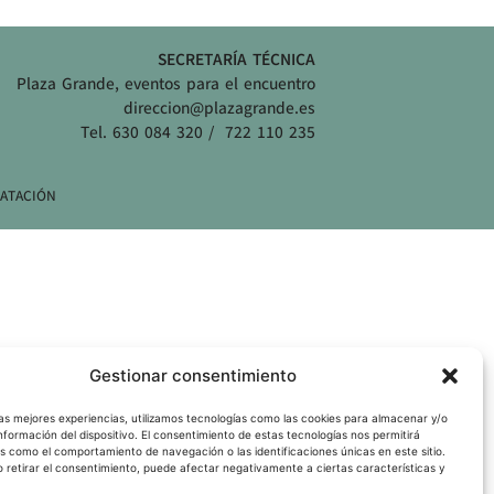
SECRETARÍA TÉCNICA
Plaza Grande, eventos para el encuentro
direccion@plazagrande.es
Tel. 630 084 320 / 722 110 235
ATACIÓN
Gestionar consentimiento
las mejores experiencias, utilizamos tecnologías como las cookies para almacenar y/o
nformación del dispositivo. El consentimiento de estas tecnologías nos permitirá
s como el comportamiento de navegación o las identificaciones únicas en este sitio.
o retirar el consentimiento, puede afectar negativamente a ciertas características y