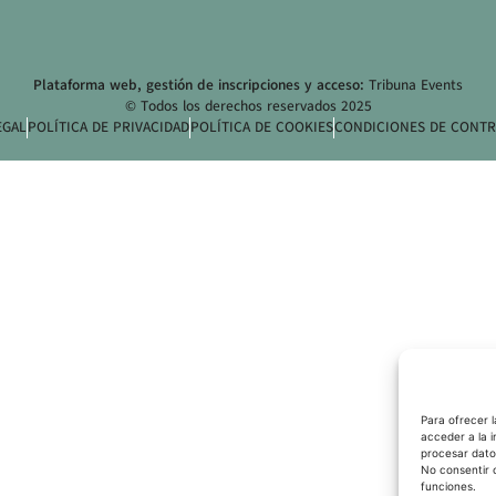
Plataforma web, gestión de inscripciones y acceso:
Tribuna Events
© Todos los derechos reservados 2025
EGAL
POLÍTICA DE PRIVACIDAD
POLÍTICA DE COOKIES
CONDICIONES DE CONTR
Para ofrecer 
acceder a la i
procesar dato
No consentir 
funciones.