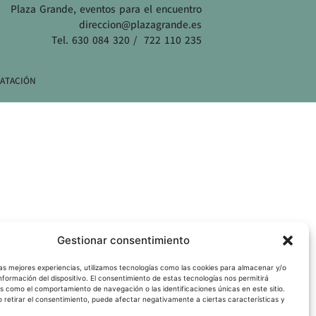
Plaza Grande, eventos para el encuentro
direccion@plazagrande.es
Tel. 630 084 320 / 722 110 235
ATACIÓN
Gestionar consentimiento
las mejores experiencias, utilizamos tecnologías como las cookies para almacenar y/o
nformación del dispositivo. El consentimiento de estas tecnologías nos permitirá
s como el comportamiento de navegación o las identificaciones únicas en este sitio.
o retirar el consentimiento, puede afectar negativamente a ciertas características y